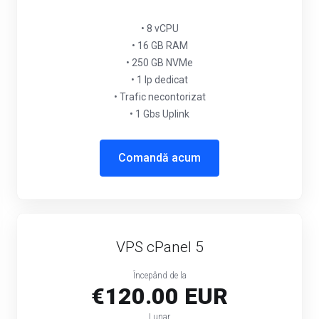
• 8 vCPU
• 16 GB RAM
• 250 GB NVMe
• 1 Ip dedicat
• Trafic necontorizat
• 1 Gbs Uplink
Comandă acum
VPS cPanel 5
Începând de la
€120.00 EUR
Lunar