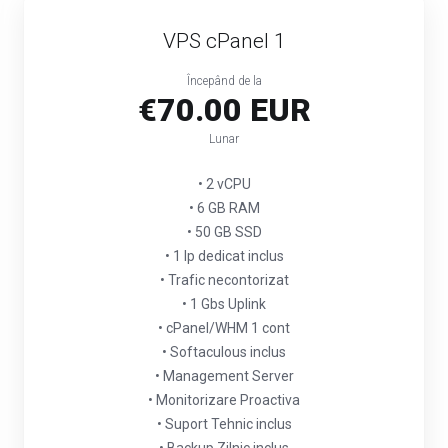
VPS cPanel 1
Începând de la
€70.00 EUR
Lunar
• 2 vCPU
• 6 GB RAM
• 50 GB SSD
• 1 Ip dedicat inclus
• Trafic necontorizat
• 1 Gbs Uplink
• cPanel/WHM 1 cont
• Softaculous inclus
• Management Server
• Monitorizare Proactiva
• Suport Tehnic inclus