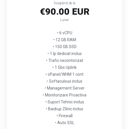
Începând de la
€90.00 EUR
Lunar
• 6 vCPU
• 12 GB RAM
• 150 GB SSD
• 1 Ip dedicat inclus
• Trafic necontorizat
• 1 Gbs Uplink
• cPanel/WHM 1 cont
• Softaculous inclus
• Management Server
• Monitorizare Proactiva
• Suport Tehnic inclus
• Backup Zilnic inclus
• Firewall
• Auto SSL