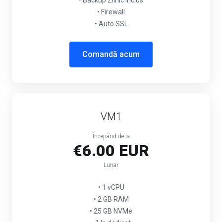
• Backup Zilnic inclus
• Firewall
• Auto SSL
Comandă acum
VM1
Începând de la
€6.00 EUR
Lunar
• 1 vCPU
• 2 GB RAM
• 25 GB NVMe